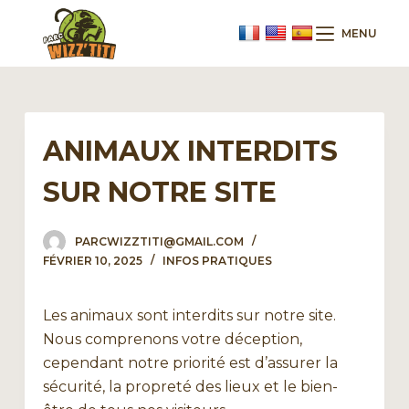
P
MENU
a
s
s
e
r
ANIMAUX INTERDITS
a
SUR NOTRE SITE
u
c
o
PARCWIZZTITI@GMAIL.COM
n
FÉVRIER 10, 2025
INFOS PRATIQUES
t
e
Les animaux sont interdits sur notre site.
n
Nous comprenons votre déception,
u
cependant notre priorité est d’assurer la
sécurité, la propreté des lieux et le bien-